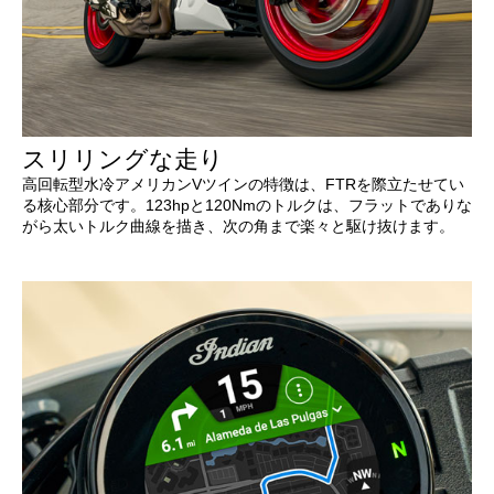
スリリングな走り
高回転型水冷アメリカンVツインの特徴は、FTRを際立たせてい
る核心部分です。123hpと120Nmのトルクは、フラットでありな
がら太いトルク曲線を描き、次の角まで楽々と駆け抜けます。