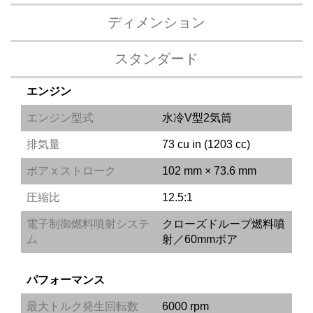
ディメンション
スタンダード
エンジン
エンジン型式
水冷V型2気筒
排気量
73 cu in (1203 cc)
ボア x ストローク
102 mm × 73.6 mm
圧縮比
12.5:1
電子制御燃料噴射システ
クローズドループ燃料噴
ム
射／60mmボア
パフォーマンス
最大トルク発生回転数
6000 rpm