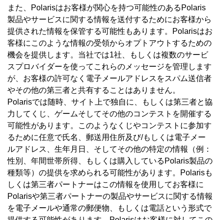
また、Polarisはお客様が関心を持つ可能性のあるPolaris
製品やサービスに関する情報を送付するためにお客様から
提供された情報を保管する可能性もあります。Polarisはお
客様にこのような情報の受領からオプトアウトするための
機会を提供します。当社では1社、もしくは複数のサービ
スプロバイダーを使ってこれらのメッセージを管理します
が、お客様の許可なく電子メールアドレスをスパム送信者
やその他の第三者と共有することはありません。
Polarisでは随時、サイト上で独自に、もしくは第三者と協
力してくじ、ゲームそしてその他のコンテストを開催する
可能性があります。このようなくじやコンテストに参加す
るために任意で氏名、郵送用住所及び/もしくは電子メー
ルアドレス、生年月日、そしてその他の特定の情報（例：
性別、年間世帯所得、もしくは購入しているPolaris製品の
種類等）の提供を求められる可能性があります。Polarisも
しくは第三者パートナーはこの情報を使用してお客様に
Polarisや第三者パートナーの製品やサービスに関する情報
を電子メールや通常の郵便物、もしくは電話という形式で
提供する可能性があります。Polarisはお客様に対してこの