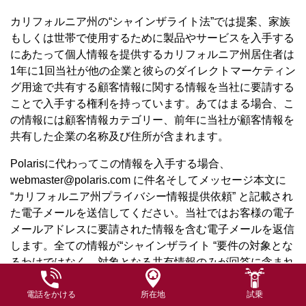
カリフォルニア州の“シャインザライト法”では提案、家族
もしくは世帯で使用するために製品やサービスを入手する
にあたって個人情報を提供するカリフォルニア州居住者は
1年に1回当社が他の企業と彼らのダイレクトマーケティン
グ用途で共有する顧客情報に関する情報を当社に要請する
ことで入手する権利を持っています。あてはまる場合、こ
の情報には顧客情報カテゴリー、前年に当社が顧客情報を
共有した企業の名称及び住所が含まれます。
Polarisに代わってこの情報を入手する場合、
webmaster@polaris.com に件名そしてメッセージ本文に
“カリフォルニア州プライバシー情報提供依頼” と記載され
た電子メールを送信してください。当社ではお客様の電子
メールアドレスに要請された情報を含む電子メールを返信
します。全ての情報が“シャインザライト “要件の対象とな
るわけではなく、対象となる共有情報のみが回答に含まれ
ます。当社のプライバシー慣行の詳細に関しては、当社ホ
ームページの “プライバシーステートメント”リンクをクリ
電話をかける
所在地
試乗