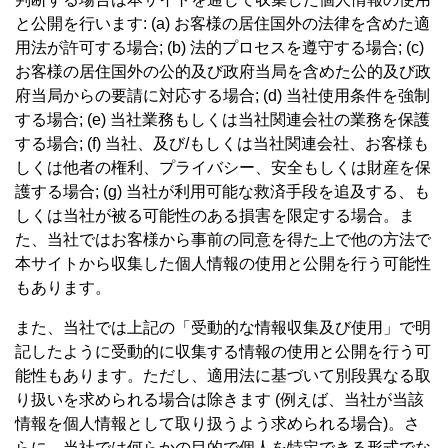
と公開を行います: (a) お客様の居住国外の法律を含めた適
用法が許可する場合; (b) 法的プロセスを遵守する場合; (c)
お客様の居住国外の公的及び政府当局を含めた公的及び政
府当局からの要請に対応する場合; (d) 当社使用条件を強制
する場合; (e) 当社業務もしくは当社関連会社の業務を保護
する場合; (f) 当社、及び/もしくは当社関連会社、お客様も
しくは他者の権利、プライバシー、安全もしくは財産を保
護する場合; (g) 当社が利用可能な救済手段を追及する、も
しくは当社が被る可能性のある損害を限定する場合。ま
た、当社ではお客様から事前の同意を得た上で他の方法で
本サイトから収集した個人情報の使用と公開を行う可能性
もあります。
また、当社では上記の「受動的な情報収集及び使用」で明
記したように受動的に収集する情報の使用と公開を行う可
能性もあります。ただし、適用法に基づいて別段異なる取
り扱いを求められる場合は除きます (例えば、当社が当該
情報を個人情報として取り扱うよう求められる場合)。さ
らに、当社では何らかの目的で個人を特定できる形式でな