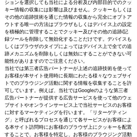
ションを選択しても当社による分析及び内部目的でのクッ
キー情報の収集には影響は及びません。クッキーもしくは
その他の追跡技術を通じた情報の収集から完全にオプトア
ウトする唯一の方法はブラウザもしくはデバイス上の設定
を積極的に管理することでクッキー及びその他の追跡/記
録ツールを削除して無効化することだけです。デバイスも
しくはブラウザのタイプによってはデバイス上で全ての追
跡メカニズムを削除もしくは無効にすることができない可
能性がありますのでご注意ください。
当社では第三者広告パートナーが上述の追跡技術を使って
お客様が本サイト使用時に長期にわたる様々なウェブサイ
トでのブラウジング活動に関する情報を収集することを許
可しています。例えば、当社ではGoogleのような第三者
広告パートナーが提供する広告サービスを使って他のウェ
ブサイトやオンラインサービス上で当社サービスのお客様
に対するマーケティングを行います。「リターゲティン
グ」と呼ばれるプロセスを通じて各サービスがお客様によ
る本サイト訪問時にお客様のブラウザ上にクッキーを配置
することで、お客様を特定し、お客様のブラウジング活動