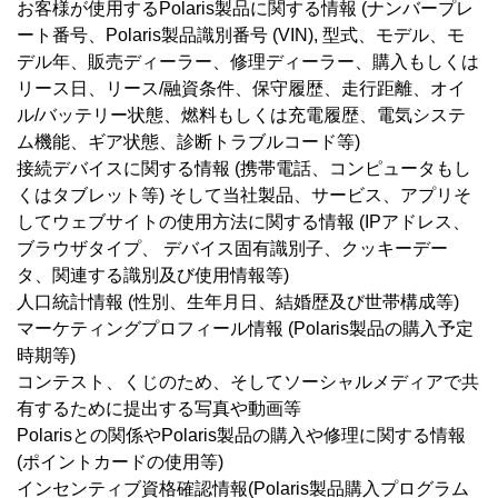
お客様が使用するPolaris製品に関する情報 (ナンバープレ
ート番号、Polaris製品識別番号 (VIN), 型式、モデル、モ
デル年、販売ディーラー、修理ディーラー、購入もしくは
リース日、リース/融資条件、保守履歴、走行距離、オイ
ル/バッテリー状態、燃料もしくは充電履歴、電気システ
ム機能、ギア状態、診断トラブルコード等)
接続デバイスに関する情報 (携帯電話、コンピュータもし
くはタブレット等) そして当社製品、サービス、アプリそ
してウェブサイトの使用方法に関する情報 (IPアドレス、
ブラウザタイプ、 デバイス固有識別子、クッキーデー
タ、関連する識別及び使用情報等)
人口統計情報 (性別、生年月日、結婚歴及び世帯構成等)
マーケティングプロフィール情報 (Polaris製品の購入予定
時期等)
コンテスト、くじのため、そしてソーシャルメディアで共
有するために提出する写真や動画等
Polarisとの関係やPolaris製品の購入や修理に関する情報
(ポイントカードの使用等)
インセンティブ資格確認情報(Polaris製品購入プログラム