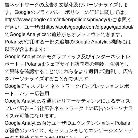
告ネットワークの広告を文脈化及びパーソナライズしま
す。Googleのプライバシーポリシーの詳細に関しては、
https://www.google.com/intl/en/policies/privacy/をご参照く
ださい。ユーザはhttps://tools/google.com/dlpage/gaoptout/
でGoogle Analyticsの追跡からオプトアウトできます。
Polarisが使用する一部の追加のGoogle Analytics機能には
以下が含まれます:
Google Analyticsデモグラフィック及びインターネットレ
ポート – Polarisはウェブサイト訪問者の年齢、性別そし
て興味を確認することでこれらをより適切に理解し、広告
をパーソナライズすることができます。
Googleディスプレイネットワークインプレッションレポ
ート – バナー広告用
Google Analyticsを通じたリマーケティングによるディス
プレイ広告 – 当社広告ネットワーク上の広告のパーソナラ
イズが可能になります。
Google Analytics向けユーザIDエクステンション– Polaris
が複数のデバイス、セッションそしてエンゲージメントデ
ータを接続することが可能になります。