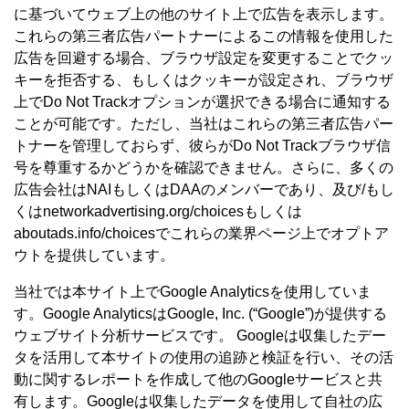
に基づいてウェブ上の他のサイト上で広告を表示します。
これらの第三者広告パートナーによるこの情報を使用した
広告を回避する場合、ブラウザ設定を変更することでクッ
キーを拒否する、もしくはクッキーが設定され、ブラウザ
上でDo Not Trackオプションが選択できる場合に通知する
ことが可能です。ただし、当社はこれらの第三者広告パー
トナーを管理しておらず、彼らがDo Not Trackブラウザ信
号を尊重するかどうかを確認できません。さらに、多くの
広告会社はNAIもしくはDAAのメンバーであり、及び/もし
くはnetworkadvertising.org/choicesもしくは
aboutads.info/choicesでこれらの業界ページ上でオプトア
ウトを提供しています。
当社では本サイト上でGoogle Analyticsを使用していま
す。Google AnalyticsはGoogle, Inc. (“Google”)が提供する
ウェブサイト分析サービスです。 Googleは収集したデー
タを活用して本サイトの使用の追跡と検証を行い、その活
動に関するレポートを作成して他のGoogleサービスと共
有します。Googleは収集したデータを使用して自社の広