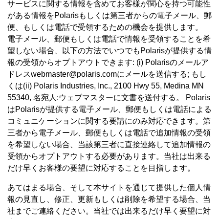
サービスに関する情報を含めてお客様が関心を持つ可能性
がある情報をPolarisもしくは第三者からの電子メール、郵
便、もしくは電話で受領するための機会を提供します。
電子メール、郵便もしくは電話で情報を受領することを希
望しない場合、以下の方法でいつでもPolarisが提供する情
報の受領からオプトアウトできます: (i) Polarisのメールア
ドレスwebmaster@polaris.comにメールを送信する; もし
くは(ii) Polaris Industries, Inc., 2100 Hwy 55, Medina MN
55340, 名宛人:ウェブマスターに文書を送付する。 Polaris
はPolarisが提供する電子メール、郵便もしくは電話による
コミュニケーションに関する要請にのみ対応できます。第
三者から電子メール、郵便もしくは電話で追加情報の受領
を希望しない場合、当該第三者に直接連絡して追加情報の
受領からオプトアウトする必要があります。当社は出来る
だけ早くお客様の要望に対応することを目指します。
あてはまる場合、そして本サイトを通じて提供した個人情
報の見直し、修正、更新もしくは削除を希望する場合、当
社までご連絡ください。当社では出来るだけ早く要望に対