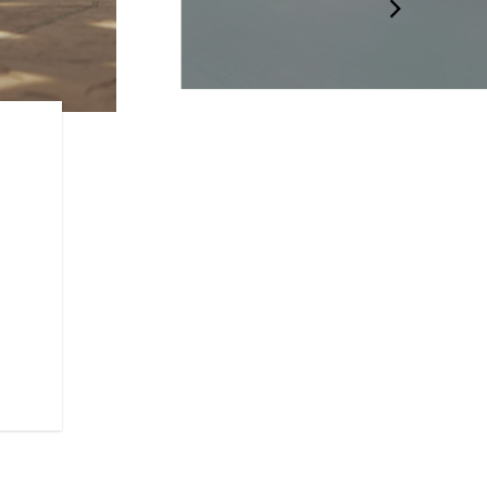
アイコニックで
レス
車両前方には、イルミネーテッ
なデザインのフェンダーから輝き
来のインディアン・モーターサ
待ちのたびに人々の目を奪うデ