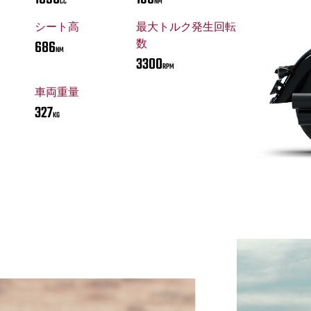
CC
NM
シート高
最大トルク発生回転
686
数
NM
3300
RPM
車両重量
327
KG