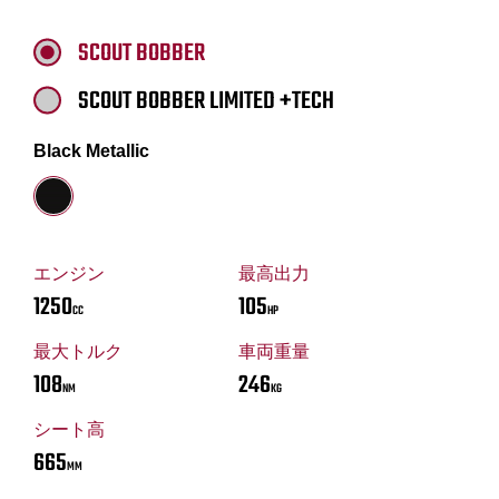
SCOUT BOBBER
SCOUT BOBBER LIMITED +TECH
Black Metallic
エンジン
最高出力
1250
105
CC
HP
最大トルク
車両重量
108
246
NM
KG
シート高
665
MM